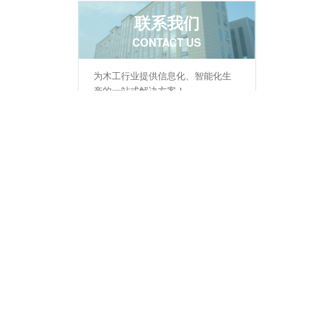
联系我们
CONTACT US
为木工行业提供信息化、智能化生
产的一站式解决方案！
手机：
18678398006
电话：
0531-88664686
邮箱：
18678398006@163.com
地址：
山东省济南市济阳区回河街
道滨河工业园6-11号
售后电话：
18660122336
速雕智能
微信扫码咨询
开料
智能拆