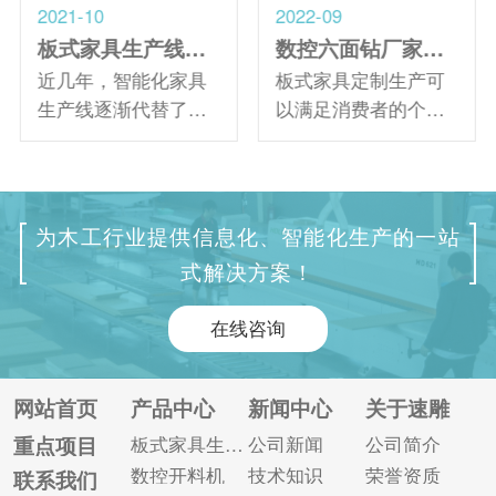
2021-10
2022-09
板式家具生产线厂家如何选择？掌握以下四点！
数控六面钻厂家分析如何降低板式家具定制生产的成本？
近几年，智能化家具
板式家具定制生产可
生产线逐渐代替了传
以满足消费者的个性
统的生产模式，之前
化需求，由于其外观
大家都提到如何选择
美观、色泽光滑、造
定制家具生产线。这
型多样化，已成为家
次大家都从选择厂家
具行业的流行趋势。
为木工行业提供信息化、智能化生产的一站
的角度谈了如何选择
如何降低板式家具定
式解决方案！
合适的板式家具生产
制生产的成本，是许
线厂家。 1、明确的
多家具厂家尤为关心
在线咨询
是厂家特性。 作为买
的问题。下文数控六
家，我们首先要搞清
面钻厂家为您详细分
楚卖家是厂家还是代
析。 降低板式家具定
网站首页
产品中心
新闻中心
关于速雕
理商。速雕智能数控
制生产成本的措施：
重点项目
板式家具生产线
公司新闻
公司简介
车床方面有成熟的研
1、节约板材 生产实
数控开料机
技术知识
荣誉资质
联系我们
发和生产经验，既能
践表明，节约板材是