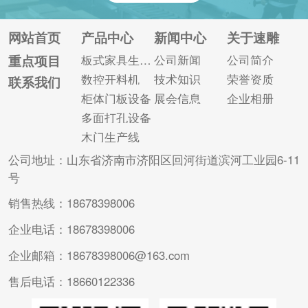
以帮助大家！ 家具生
家具生产中。此外，
产线采购流程： 1、
数控开料设备功能强
网站首页
产品中心
新闻中心
关于速雕
预购讲解与沟通：客
大，可实现开料、冲
重点项目
板式家具生产线
公司新闻
公司简介
户咨询后，蓝象会安
孔、开槽等操作。而
数控开料机
技术知识
荣誉资质
联系我们
排销售工程师与客户
且因为价格比较合
柜体门板设备
展会信息
企业相册
联系，根据客户需求
理，所以受到厂家的
多面打孔设备
进行...
随意青睐。而且...
木门生产线
公司地址：山东省济南市济阳区回河街道滨河工业园6-11
号
销售热线：18678398006
企业电话：18678398006
企业邮箱：18678398006@163.com
售后电话：18660122336