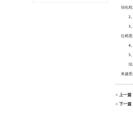
动化程
2
3
位精度
4
5、
综上
来越受
上一篇
<
下一篇
<