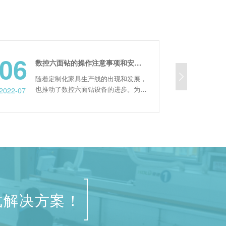
6
23
数控六面钻的操作注意事项和安全操作规程
随着定制化家具生产线的出现和发展，
门锁合页
也推动了数控六面钻设备的进步。为了
槽、锁孔
7
2022-09
确保六面钻在加工过程中的安全，有必
工，多工
要按照正确的方法进行操作，以确保设
间，整线
备能够正常使用。 一、数控六面钻操
单工序生
作注意事项 1、操作人员需熟悉六面
线。另外
钻。无论其结构、适用范围、技术规
工序，来
格、使用安全规定等，都应该熟悉，以
吊轮槽、
避免在使用过程中发生事故。此...
门锁合页
式解决方案！