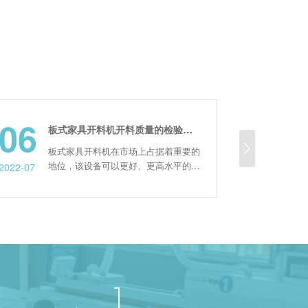
18
板式家具开料机开料质量的检验要求标准
板式家具开料机在市场上占据着重要的
随着现代家居
地位，该设备可以更好、更高水平的加
要求也越来越
2023-05
工板材，因此受到很多板式家具厂家的
其必不可少的
喜欢，那么其开料质量的检验标准是什
仅提高了家具
式家具开料机开料质量的检验
的质量和美观
要求标准： 1、颜色：工件颜色需要符
控六面钻的过
合投料要求;同种颜色的两种部件在一
意? 首先，在使用数控六面钻之前需要
起的不能有明显色差(即一眼就能看出
做好准备工作
色差);柜类产品门板...
应的夹具等，以