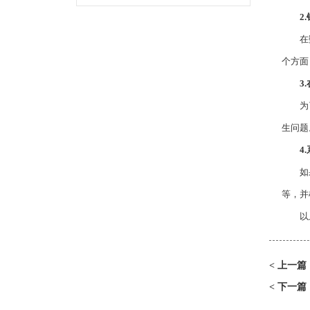
2
在数控
个方面
3
为了避
生问题
4
如果数
等，并
以上
上一篇
<
下一篇
<