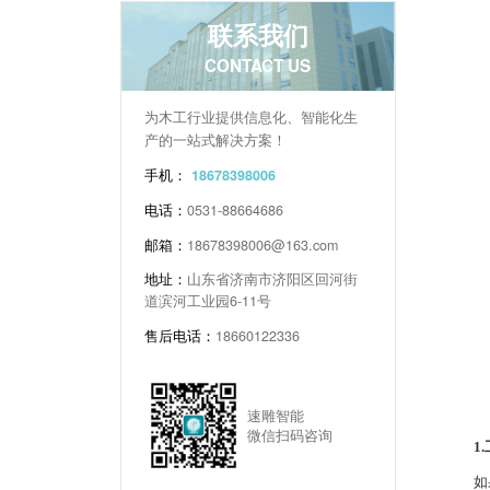
联系我们
CONTACT US
为木工行业提供信息化、智能化生
产的一站式解决方案！
手机：
18678398006
电话：
0531-88664686
邮箱：
18678398006@163.com
地址：
山东省济南市济阳区回河街
道滨河工业园6-11号
售后电话：
18660122336
速雕智能
微信扫码咨询
1
如果数