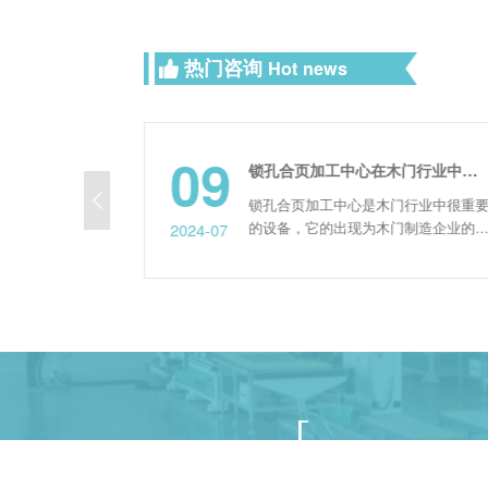
热门咨询
Hot news
09
数控六面钻该不该投入使用？不妨看完功能分析再决定
锁孔合页加工中心在木门行业中可以带来哪些优势
种人造板、实木
锁孔合页加工中心是木门行业中很重
直钻孔、拉槽的
的设备，它的出现为木门制造企业的
2024-07
作简单、钻孔速
展提升了很高的效率，并且已经得到
，适用于加工各
广大群众的青睐，那它可以带来哪些
其生产具备哪些
势呢？下面由我们的工作人员来给大
细总结! 六
简单介绍一下。
家具行业的打孔
300-340
为木工行业