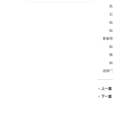
其次是
主轴电
如果家
如果驱
要修理
如果生
接口板
如果
选择厂
上一篇
<
下一篇
<