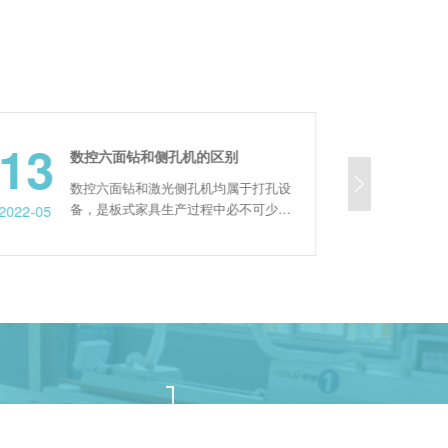
13
14
数控六面钻和侧孔机的区别
数控六面钻和激光侧孔机均属于打孔设
备，是板式家具生产过程中必不可少的
2022-05
2023-06
机器。就目前而言，数控六面钻更受家
具厂家的欢迎，那么它与侧孔机有哪些
本质的区别呢?下文就为您简单介绍一
点。 木
下。 数控六面钻可以一次完成加工件
正反面和四个侧孔所有孔位的加工，具
有双面同时开槽、倒角异型加工等功
能。前端配套木工电子开料锯或...
式解决方案！