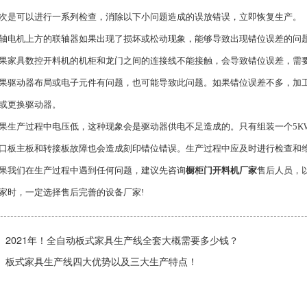
可以进行一系列检查，消除以下小问题造成的误放错误，立即恢复生产。
机上方的联轴器如果出现了损坏或松动现象，能够导致出现错位误差的问题
具数控开料机的机柜和龙门之间的连接线不能接触，会导致错位误差，需
动器布局或电子元件有问题，也可能导致此问题。如果错位误差不多，加工
或更换驱动器。
产过程中电压低，这种现象会是驱动器供电不足造成的。只有组装一个5KW
主板和转接板故障也会造成刻印错位错误。生产过程中应及时进行检查和
我们在生产过程中遇到任何问题，建议先咨询
橱柜门开料机厂家
售后人员，
家时，一定选择售后完善的设备厂家!
2021年！全自动板式家具生产线全套大概需要多少钱？
板式家具生产线四大优势以及三大生产特点！