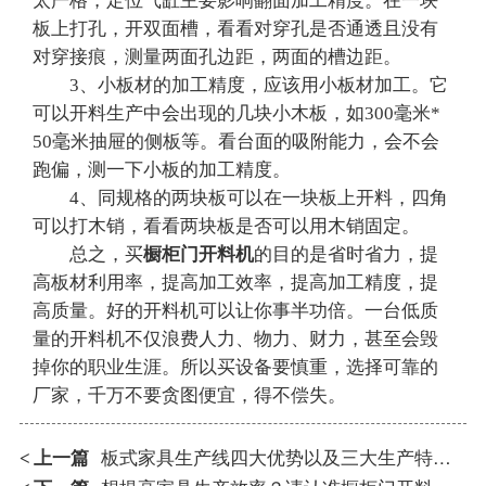
太严格，定位气缸主要影响翻面加工精度。在一块
板上打孔，开双面槽，看看对穿孔是否通透且没有
对穿接痕，测量两面孔边距，两面的槽边距。
3、小板材的加工精度，应该用小板材加工。它
可以开料生产中会出现的几块小木板，如300毫米*
50毫米抽屉的侧板等。看台面的吸附能力，会不会
跑偏，测一下小板的加工精度。
4、同规格的两块板可以在一块板上开料，四角
可以打木销，看看两块板是否可以用木销固定。
总之，买
橱柜门开料机
的目的是省时省力，提
高板材利用率，提高加工效率，提高加工精度，提
高质量。好的开料机可以让你事半功倍。一台低质
量的开料机不仅浪费人力、物力、财力，甚至会毁
掉你的职业生涯。所以买设备要慎重，选择可靠的
厂家，千万不要贪图便宜，得不偿失。
上一篇
板式家具生产线四大优势以及三大生产特点！
<