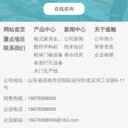
现状，计划采用六面
滑油是重要的保养环
在线咨询
钻、多排钻孔等基础
节之一，但容易出现
板式家具生产设备。
一些误区，需要了解
升级后，六面钻的操
以便后期及时避免。
网站首页
产品中心
新闻中心
关于速雕
作是否像侧孔机等设
木门设备更换添加润
重点项目
板式家具生产线
公司新闻
公司简介
备一样简单易行?六面
滑油常见的误区： 误
数控开料机
技术知识
荣誉资质
联系我们
钻的具体操作流程是
区一：添加设备润滑
柜体门板设备
展会信息
企业相册
什么? 基本操作流程
油等于加油 润滑并不
多面打孔设备
如下： ...
是这...
木门生产线
公司地址：山东省济南市济阳区回河街道滨河工业园6-11
号
销售热线：18678398006
企业电话：18678398006
企业邮箱：18678398006@163.com