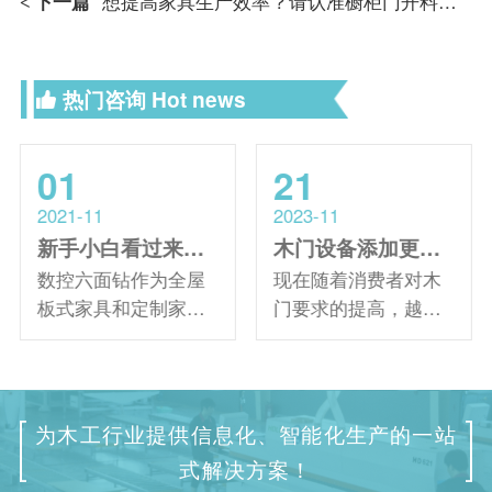
下一篇
想提高家具生产效率？请认准橱柜门开料机！
<
热门咨询
Hot news
01
21
2021-11
2023-11
新手小白看过来！数控六面钻操作入门教学
木门设备添加更换润滑油的常见误区
数控六面钻作为全屋
现在随着消费者对木
板式家具和定制家具
门要求的提高，越来
工厂生产加工的升级
越多的木门厂家选择
设备，技术含量远高
使用智能化的木门设
于以往的侧孔钻孔设
备。对于此类机器，
备。经过几年的发
需要定期的维护保养
为木工行业提供信息化、智能化生产的一站
展，很多中小型家具
以延长其使用寿命，
式解决方案！
厂无法继续满足生产
其中，更换和添加润