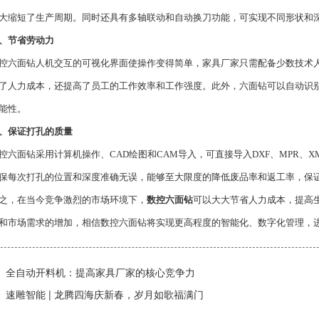
大缩短了生产周期。同时还具有多轴联动和自动换刀功能，可实现不同形状和
、节省劳动力
面钻人机交互的可视化界面使操作变得简单，家具厂家只需配备少数技术人
了人力成本，还提高了员工的工作效率和工作强度。此外，六面钻可以自动识
能性。
、保证打孔的质量
面钻采用计算机操作、CAD绘图和CAM导入，可直接导入DXF、MPR、X
保每次打孔的位置和深度准确无误，能够至大限度的降低废品率和返工率，保
，在当今竞争激烈的市场环境下，
数控六面钻
可以大大节省人力成本，提高
和市场需求的增加，相信数控六面钻将实现更高程度的智能化、数字化管理，
全自动开料机：提高家具厂家的核心竞争力
速雕智能 | 龙腾四海庆新春，岁月如歌福满门