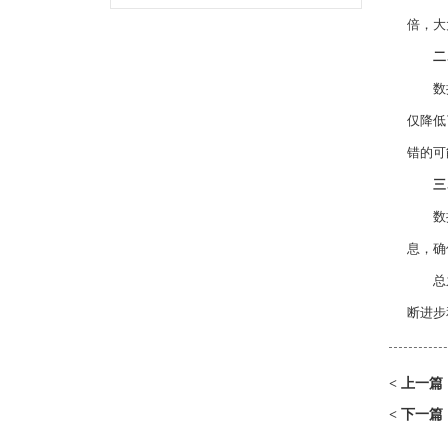
倍，大
二
数控六
仅降低
错的可
三
数控六
息，确
总之
断进步
上一篇
<
下一篇
<