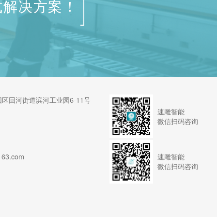
式解决方案！
区回河街道滨河工业园6-11号
速雕智能
微信扫码咨询
速雕智能
63.com
微信扫码咨询