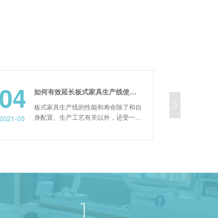
04
24
如何有效延长板式家具生产线使用寿命？
板式家具生产线的性能和寿命除了和自
电
身配置、生产工艺有关以外，还受一些
接
021-05
2022-05
外部因素的影响。比如板式家具开料机
时
的操作方法、日常保养维护，以及厂区
要
的加工环境等。那么接下来!就一起深
使
入了解一下如何延长家具生产的使用寿
进
命吧! 一、家具生产线的操作使用上：
一
操作人员要经过专业的培训才能上岗，
接
因为板式家具开料机在使用...
卸