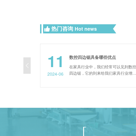
热门咨询
Hot news
11
有哪些？
数控四边锯具备哪些优点
造尺寸和快速
在家具行业中，我们经常可以见到数控
家具制造的关
四边锯，它的到来给我们家具行业增加
2024-06
的牢固性和美
了很高的效率，那么它本身到底具备了
数控开料机和
哪些优点呢？下面由我们速雕的工作人
打孔工作，数
员来给大家简单分享一下其内容。
侧孔机打四个
机，加工时间
产效率，数控
次定...