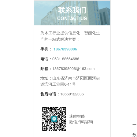
联系我们
CONTACT US
为木工行业提供信息化、智能化生
产的一站式解决方案！
手机：
18678398006
电话：
0531-88664686
邮箱：
18678398006@163.com
地址：
山东省济南市济阳区回河街
道滨河工业园6-11号
售后电话：
18660122336
速雕智能
微信扫码咨询
一
数控六