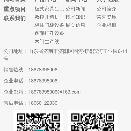
的门锁造型，模块化
加工工件正反面以及
重点项目
板式家具生产线
公司新闻
公司简介
操作，适合各种木质
四个侧面所有的孔
数控开料机
技术知识
荣誉资质
联系我们
门的加工; 2.操作界面
位。 在加工效率方
柜体门板设备
展会信息
企业相册
简单直观，无需专...
面，由于激光侧孔机
多面打孔设备
仍然需要...
木门生产线
公司地址：山东省济南市济阳区回河街道滨河工业园6-11
号
销售热线：18678398006
企业电话：18678398006
企业邮箱：18678398006@163.com
售后电话：18660122336