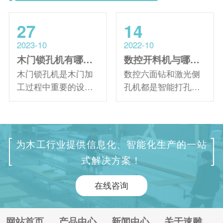
27
14
2023-10
2022-10
木门锁孔机有哪些具体的功能特点？
数控开料机与哪款智能打孔设备搭配比较合适？（数控六面钻与数控开料机搭配的优势）
木门锁孔机是木门加
数控六面钻和激光侧
工过程中重要的设备
孔机都是智能打孔设
之一，主要用于加工
备，主要用于板式家
木质门、门框、门
具板材的钻孔加工，
锁、门锁台阶、合页
是板式家具生产线中
孔、工艺孔一次性完
不可缺少的设备。那
为木工行业提供信息化、智能化生产的一站
成。那么，在具体使
么哪种类型的打孔设
式解决方案！
用时木门锁孔机有哪
备更适合数控开料机?
些功能特点? 木门锁
当使用激光侧孔机加
在线咨询
孔机的功能特点： 1.
工板材时，只能加工
专用门锁控制系统，
侧面的孔位。数控六
内置CAM软件，丰富
面钻则可以一次定位
网站首页
产品中心
新闻中心
关于速雕