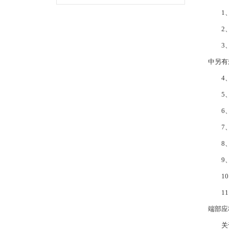
1、板
2、
3、零
中另有
4、外
5、
6、电
7、电
8、
9、各
10
11、
端部应
关于