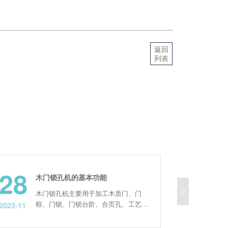
返回
列表
10
木门锁孔机的基本功能
木门锁孔机主要用于加工木质门、门
因为疫情，很
框、门锁、门锁台阶、合页孔、工艺孔
在家上班。为
2021-05
等，一次性完成。具有精度高、效率
购买板式家具
、功能齐全等优势。 木门锁孔机的
以先在网上找