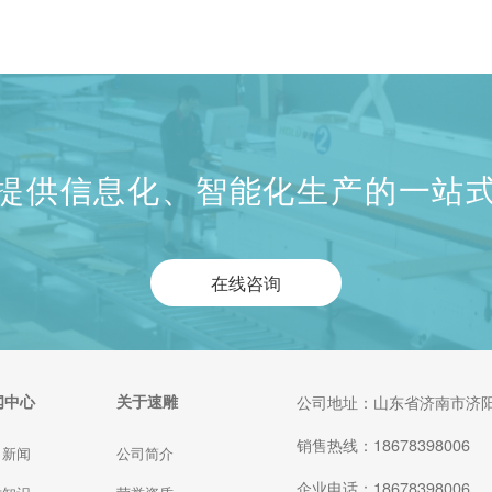
刀也是重要的任务。以下是速雕智能板
式家具生产线厂家为大家总结的雕刻刀
更换的指南。 1、上刀时，要用清洗剂
清洗夹头和压帽。 2、要将夹头放入压
帽，否则雕刻刀不易装正...
助
提供信息化、智能化生产的一站
在线咨询
闻中心
关于速雕
公司地址：山东省济南市济阳
销售热线：18678398006
司新闻
公司简介
企业电话：18678398006