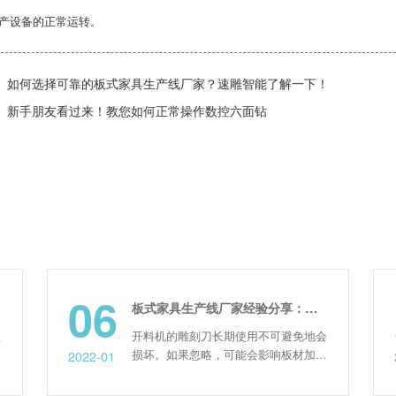
产设备的正常运转。
如何选择可靠的板式家具生产线厂家？速雕智能了解一下！
新手朋友看过来！教您如何正常操作数控六面钻
06
28
板式家具生产线厂家经验分享：开料机雕刻刀如何正确更换
开料机的雕刻刀长期使用不可避免地会
损坏。如果忽略，可能会影响板材加工
2022-01
2023-11
的美观，所以我们会要深入了解更多关
于雕刻刀使用知识。更换开料机的雕刻
高