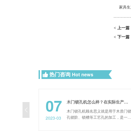
家具生
上一篇
<
下一篇
<
热门咨询
Hot news
07
木门锁孔机怎么样？在实际生产中好用吗？
木门锁孔机顾名思义就是用于木质门锁
孔锁阶、锁槽等工艺孔的加工，是一款
2023-03
自动化程度比较高的数控设备。目前常
用的锁孔机类型有两种，即单面锁孔机