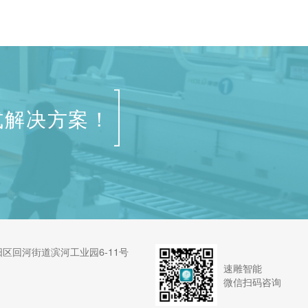
基本功能： 1、门锁造型丰富，模块化
公司，如何找
操作，适合各种门型加工; 2、操作界
适的产品呢? 1、通过查看公司网站和
面简单直观，普通工人经过简单培训即
视频来检查公
可上手，无需专业程序员; 3、采用辅
家，通过视频
上下料装置，减轻劳动强...
先要搞清楚卖家
式解决方案！
区回河街道滨河工业园6-11号
速雕智能
微信扫码咨询