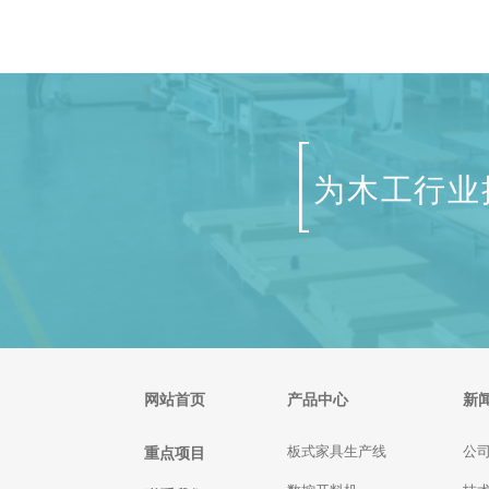
和通过式锁孔合页加工中心。随着木门
厂家追求更高的加工效率、更精致的外
观，木门锁孔机的使用也越来越广泛。
单面锁孔机的特点： 1、机身小巧，功
能齐全，锁槽、锁阶、锁...
为木工行业
网站首页
产品中心
新
重点项目
板式家具生产线
公