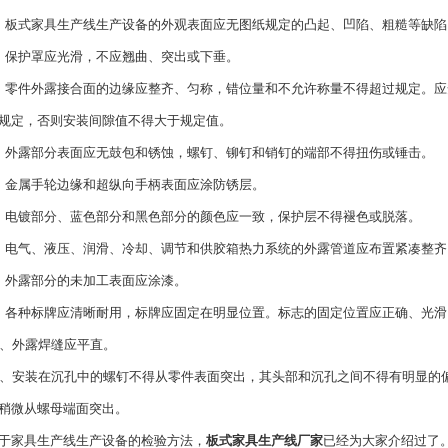
式家具生产线生产设备的外观表面应无图纸规定的凸起、凹陷、粗糙等缺陷
保护罩应光滑，不应翘曲、突出或下垂。
件外露接合面的边缘应整齐、匀称，错位量和不允许称量不得超过规定。应
规定，否则安装间隙值不得大于规定值。
露部分表面应无鼓包和锈蚀，螺钉、铆钉和销钉的端部不得扭伤或锤击。
金属手轮边缘和超纵向手柄表面应涂防锈层。
镀部分、蓝色部分和黑色部分的颜色应一致，保护层不得褪色或脱落。
气、液压、润滑、冷却、调节和供胶箱热力系统的外露管道应布置紧凑整齐
外露部分的未加工表面应涂漆。
种标牌应清晰耐用，标牌应固定在明显位置。标志的固定位置应正确、光滑
、外露焊缝应平直。
安装在沉孔中的螺钉不得从零件表面突出，其头部和沉孔之间不得有明显的偏
稍微从螺母端面突出。
家具生产线生产设备的检验方法，
板式家具生产线厂家
已经为大家介绍过了