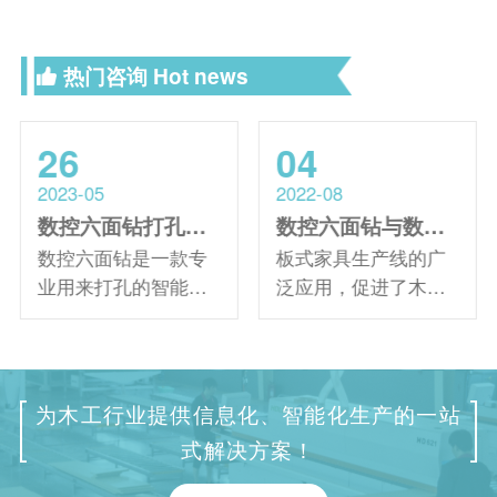
热门咨询
Hot news
26
04
2023-05
2022-08
数控六面钻打孔效果好的方法有哪些？
数控六面钻与数控开料机搭配使用的生产流程是什么？
数控六面钻是一款专
板式家具生产线的广
业用来打孔的智能机
泛应用，促进了木工
械设备，一次定位即
设备的生产加工。采
可完成加工件正反面
用数控六面钻等顶端
和四个侧面所有孔位
设备进行大规模加工
的加工，可以实现效
已成为未来几年发展
为木工行业提供信息化、智能化生产的一站
率高、精度高的打孔
的必然趋势。那么，
式解决方案！
操作，加工效果也更
数控六面钻与数控开
好。 数控六面钻实现
料机搭配使用的生产