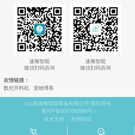
速雕智能
速雕智能
微信扫码咨询
微信扫码咨询
友情链接：
数控开料机
宠物博客
©山东速雕智能装备有限公司 版权所有
鲁ICP备2021002906号-1
技术支持：
开创尚品