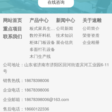
在线咨询
更好的加工效果的秘
流程是什么? (1)当板
诀： 数控六面钻采用
式家具操作规划拆单
专业的操作系统，运
软件导出生产程序
网站首页
产品中心
新闻中心
关于速雕
行非常的稳定。 工序
时，它分别输入到数
重点项目
板式家具生产线
公司新闻
公司简介
高度集中，一次装夹
控开料机和数控六面
数控开料机
技术知识
荣誉资质
联系我们
可完成工件六个面的
钻计算应用程序中。
柜体门板设备
展会信息
企业相册
打孔以及工件上、下
(2)开料完成后，粘
多面打孔设备
面的...
贴...
木门生产线
公司地址：山东省济南市济阳区回河街道滨河工业园6-11
号
销售热线：18678398006
企业电话：18678398006
企业邮箱：18678398006@163.com
售后电话：18660122336