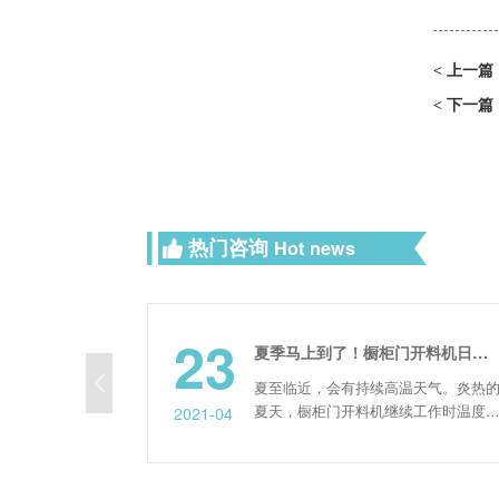
上一篇
<
下一篇
<
热门咨询
Hot news
23
学者首次操作板式家具生产线如何避免手忙脚乱
夏季马上到了！橱柜门开料机日常维护要重视起来了！
成，
夏至临近，会有持续高温天气。炎热的
度。
夏天，橱柜门开料机继续工作时温度过
2021-04
会遇
高。而且夏天通常雷暴多。因此在使用
现。
开料机需要更加注意!那么夏季如何对
避免
开料机进行有效的维护!接下来一起深