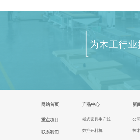
来!
入了解一下吧! 一、注意避免暴晒 开料
初
机不得露天使用。如果暴露在阳光下，
匆
设备温度会过高，会发生故障。同时，
车间还应选择通风的环境...
为木工行业
网站首页
产品中心
新
重点项目
板式家具生产线
公
数控开料机
技
联系我们