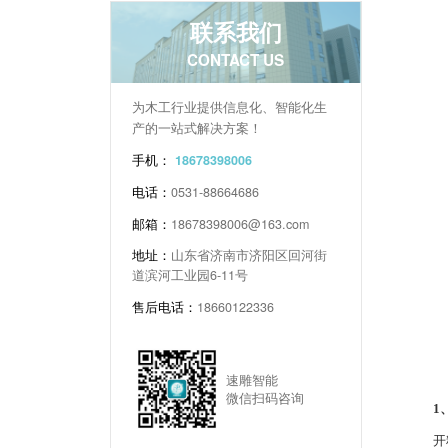
联系我们
CONTACT US
为木工行业提供信息化、智能化生
产的一站式解决方案！
手机：
18678398006
电话：
0531-88664686
邮箱：
18678398006@163.com
地址：
山东省济南市济阳区回河街
道滨河工业园6-11号
售后电话：
18660122336
速雕智能
微信扫码咨询
1
开料机