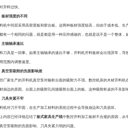
时开料过快。
、板材强度的不同
中间层采用高密度板和胶合板。这两种板材强度较高，但由于成本低、生产
都有一个相同的问题，就是都是用一种压抑感做的，也就是说不是一个整体，
、主轴轴承速比
具是一回事。如果主轴轴承的速比不够，开料机开料板材会出现异常，导致
用范围内调整速度。
、真空泵吸附的负面影响差
家生产的开料机真空泵对橱柜台面的吸附力不强。数控机床的木材开料机在
材崩边的原因。台面上的吸附孔间接吸附台面上的板。这种吸附柜桌的不良影
、刀具夹紧不牢
对刀不牢固，在生产加工材料的系统过程中会导致崩边和刀具损坏。
内容已经详细总结了
板式家具生产线
中数控开料加工板材不合规的原因，从
真空泵吸附的负面影响、刀具夹紧力弱的问题。