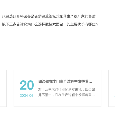
想要选购开料设备是否需要重视板式家具生产线厂家的售后
以下三点告诉您为什么选择数控六面钻！其主要优势有哪些？
20
24
四边锯在木门生产过程中发挥着哪些重要的作用
对于从事木门行业的朋友来说，四边锯
并不陌生，它在生产过程中发挥着重要
2024-06
2021-08
的作用，并且已经深受广大用户的青
睐，那到底发挥了哪些重要的作用呢？
接下来由我们的速雕工作人员来给大家