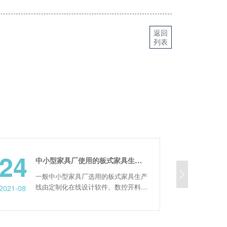
返回
列表
21
中小型家具厂使用的板式家具生产线主要有哪些设备组成
一般中小型家具厂选用的板式家具生产
数控六面钻
线由定制化在线设计软件、数控开料
智能打孔设
2023-12
机、全自动封边机、数控六面钻组成。
六面钻孔和
产品型号齐全，非常适合中小型家具
使用，可以
厂。为了让大家更详细的了解设备，接
面钻通常可