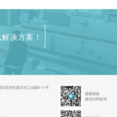
下来!让我们为大家做一个详细的总
一、数控开
结。 1、定制在线家具设计软件 软件
富，通常可
与机器连接才能完成定制橱柜的输出，
因为它有独
定制家具软件才能完成客户想要的...
大，自动换
式解决方案！
区回河街道滨河工业园6-11号
速雕智能
微信扫码咨询