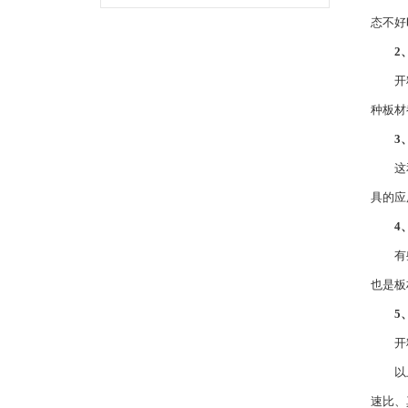
态不好
2
开料机
种板材
3
这和刀
具的应
4
有些厂
也是板
5
开料机
以上
速比、