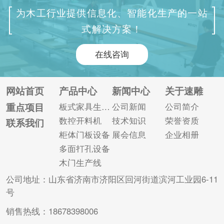
济南作为比较大的木
柜越来越注重定制
为木工行业提供信息化、智能化生产的一站
门生产设备市场，有
化。随着板式家具生
式解决方案！
很多的木门锁孔机厂
产线的出现，可以根
家，其中设备质量可
据客户的要求，及时
在线咨询
靠的厂家包括速雕数
设计相关的电脑模拟
控。 速雕木门锁孔机
图，查看三维效果
的核心配置： 1、7轴
等，经客户确认后直
网站首页
产品中心
新闻中心
关于速雕
联动，锁孔合页同时
接发回工厂进行定
重点项目
板式家具生产线
公司新闻
公司简介
加工; 2、英国翠欧系
做，使客户的家居生
数控开料机
技术知识
荣誉资质
联系我们
统，埃斯顿绝对值伺
活更个性化。 那么，
柜体门板设备
展会信息
企业相册
服; 3、台湾30导...
数控家具生产线相对
多面打孔设备
木工打制家具有...
木门生产线
公司地址：山东省济南市济阳区回河街道滨河工业园6-11
号
销售热线：18678398006