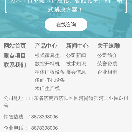
率并降低成本。木门
和加工精度是家具企
式解决方案！
四边锯属于自动化加
业的当务之急。因
工设备，可以使生产
此，数控六面钻的投
在线咨询
过程更加效率高、准
入尤为重要。那么数
确和可靠。 木门四边
控六面钻需要哪些设
锯主要用于门板的锯
备配合使用呢？ 数控
网站首页
产品中心
新闻中心
关于速雕
切、定尺，自动化程
六面钻双面划槽，一
重点项目
板式家具生产线
公司新闻
公司简介
度高，大大缩短了生
次完成加工件正反面
数控开料机
技术知识
荣誉资质
联系我们
产周期和生产成本。
和四个侧孔所有孔位
柜体门板设备
展会信息
企业相册
此外它还可以根据客
的加工，不需要人工
多面打孔设备
户的要求...
进行捡板，...
木门生产线
公司地址：山东省济南市济阳区回河街道滨河工业园6-11
号
销售热线：18678398006
企业电话：18678398006