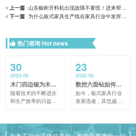
上一篇
山东橱柜开料机出现故障不要慌！进来帮您解决！
<
下一篇
为什么板式家具生产线在家具行业中发挥着不可代替的作用？
<
热门咨询
Hot news
30
23
2023-06
2022-06
木门四边锯为木门厂家带来了哪些竞争优势？
数控六面钻如何搭配效率更高？
随着技术的不断进步
如今，板式家具行业
和生产效率的日益提
发展迅速，其也越来
高，木门厂家之间的
越受欢迎，同时这也
竞争也愈发激烈，许
是家具厂之间的竞争
多企业都开始寻找新
越来越激烈，如何在
的方法来提高生产效
有效时间内提高产量
为木工行业提供信息化、智能化生产的一站