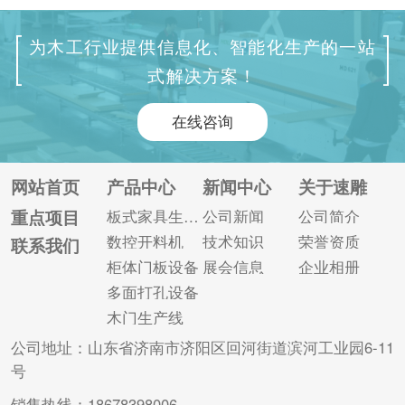
种类的设备能够处理
优化自动开料、打孔
更加个性化的加工问
划槽，大大提高了人
为木工行业提供信息化、智能化生产的一站
题，这些都使得木门
工使用效率。四工序
式解决方案！
锁孔与合页的自动化
具有自动推送系统，
生产水平得以提高。
避免了人工开料造成
在线咨询
目前常用的木门锁孔
的二次磕碰和损坏。
合页机类型有两种，
采用T型重型支撑床，
即通过式锁孔合页加
由高精度零件组装而
网站首页
产品中心
新闻中心
关于速雕
工中心和通过式单面
成，保证了机器的高
重点项目
板式家具生产线
公司新闻
公司简介
锁孔合页机。 通过式
精度和稳定性、优良
数控开料机
技术知识
荣誉资质
联系我们
锁孔合页加工中心，
的质量和公差。 1、
柜体门板设备
展会信息
企业相册
可实现7轴联动，能够
开料机采用模块化设
多面打孔设备
实现锁...
计，板...
木门生产线
公司地址：山东省济南市济阳区回河街道滨河工业园6-11
号
销售热线：18678398006