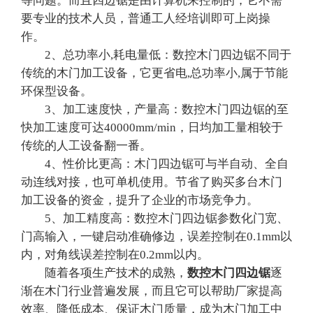
等问题。而且四边锯是由计算机来控制的，它不需
要专业的技术人员，普通工人经培训即可上岗操
作。
2、总功率小,耗电量低：数控木门四边锯不同于
传统的木门加工设备，它更省电,总功率小,属于节能
环保型设备。
3、加工速度快，产量高：数控木门四边锯的至
快加工速度可达40000mm/min，日均加工量相较于
传统的人工设备翻一番。
4、性价比更高：木门四边锯可与半自动、全自
动连线对接，也可单机使用。节省了购买多台木门
加工设备的资金，提升了企业的市场竞争力。
5、加工精度高：数控木门四边锯参数化门宽、
门高输入，一键启动准确修边，误差控制在0.1mm以
内，对角线误差控制在0.2mm以内。
随着各项生产技术的成熟，
数控木门四边锯
逐
渐在木门行业普遍发展，而且它可以帮助厂家提高
效率、降低成本、保证木门质量，成为木门加工中