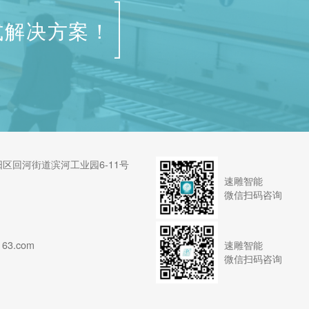
式解决方案！
区回河街道滨河工业园6-11号
速雕智能
微信扫码咨询
速雕智能
63.com
微信扫码咨询