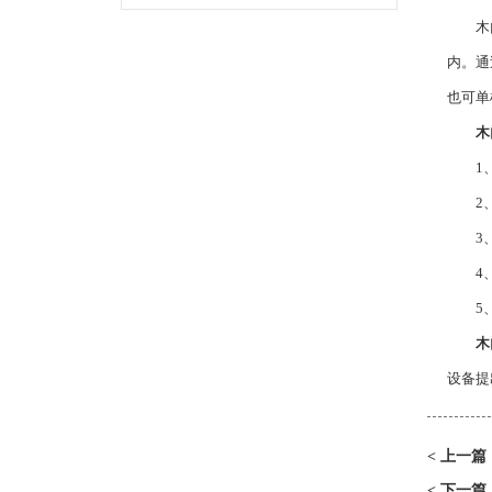
木门四
内。通
也可单
木
1、可
2、重
3、交
4、3
5、
木
设备提
上一篇
<
下一篇
<