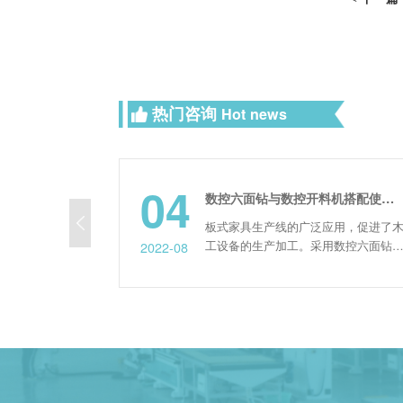
热门咨询
Hot news
04
板式家具开料机生产中出现崩边的原因，如何解决？
数控六面钻与数控开料机搭配使用的生产流程是什么？
程中比较常
板式家具生产线的广泛应用，促进了木
那么其形成
工设备的生产加工。采用数控六面钻等
2022-08
顶端设备进行大规模加工已成为未来几
是板式家具
年发展的必然趋势。那么，数控六面钻
两种板材的
与数控开料机搭配使用的生产流程是什
缺点是板材
么? (1)当板式家具操作规划拆单软件导
不强，加工
出生产程序时，它分别输入到数控开料
更换板材的
机和数控六面钻计算应用程序中。 (2)
开料完成后，粘贴...