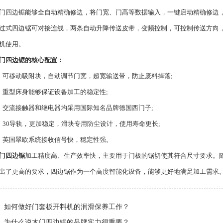
边锯能够全自动精确修边，将门宽、门高等数据输入，一键启动精确修边，误差可
过式四边锯可对接连线，两条自动升降传送皮带，变频控制，可控制传送方向
机使用。
门四边锯的核心配置：
移动吸附块，自动调节门宽，超宽输送带，防止废料掉落;
型床身能够保证设备加工的稳定性;
流接触器和继电器均采用国际知名品牌德国西门子;
0导轨，更加稳定，滑块专用防尘设计，使用寿命更长;
英国翠欧系统接收信号快，稳定性强。
门四边锯
加工精度高、生产效率快，主要用于门板的锯切使其符合尺寸要求。
出了更高的要求，四边锯作为一个高度智能化设备，能够更好地满足加工需求
如何做好门套板开料机的润滑保养工作？
为什么说木门四边锯的品牌实力很重要？