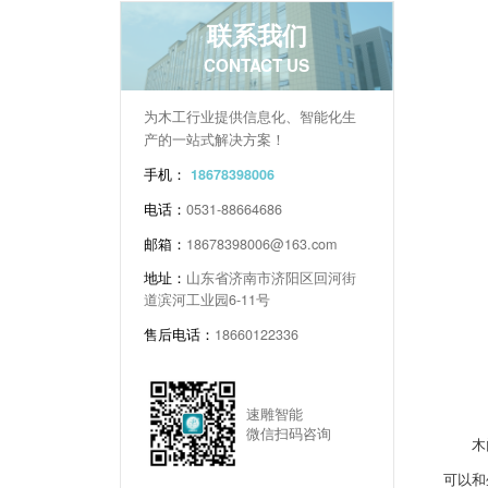
联系我们
CONTACT US
为木工行业提供信息化、智能化生
产的一站式解决方案！
手机：
18678398006
电话：
0531-88664686
邮箱：
18678398006@163.com
地址：
山东省济南市济阳区回河街
道滨河工业园6-11号
售后电话：
18660122336
速雕智能
微信扫码咨询
木门四
可以和