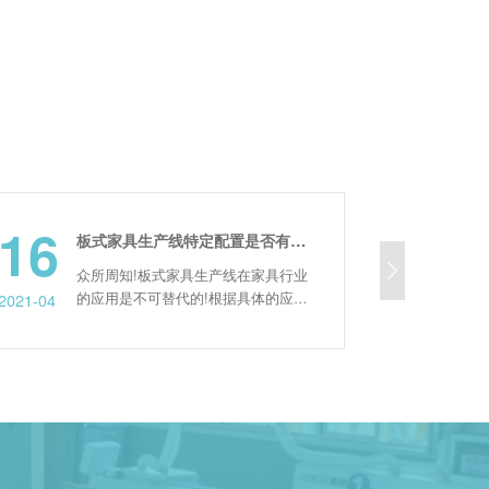
6
15
板式家具生产线特定配置是否有选择的价值？
众所周知!板式家具生产线在家具行业
家具
的应用是不可替代的!根据具体的应用
件正
1-04
2023-02
领域可以细分为很多类别，其中开料机
具有
的功能和配套也有很大不同。很多用户
能，
在听家具生产线厂家介绍的时候都是左
件，
右为难。有些配置选择起来太贵，但不
作。 家具六面钻的打孔能力： 1、打
要选择，担心影响以后使用。那么这些
孔精
特定的配置是否真的有购买的价值?为
钻开
了解决用户和网友的困惑，总结...
有孔位