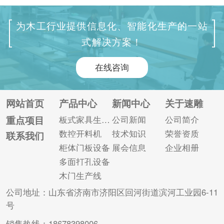
试验，六面钻的打孔
定尺、开五金孔、雕
技术已经非常成熟。
刻铣削等，一条生产
为木工行业提供信息化、智能化生产的一站
而且其是在五面钻等
线即可解决木门成型
式解决方案！
设备的基础上发展而
后的所有加工工艺。
来的，具备一定的基
木门生产线采用子母
在线咨询
础，所以目前技术水
锯的加工工艺，对门
平已经非常完善。 随
扇毛坯规方加工，根
着技术的不断成熟和
据客户需求输入相应
网站首页
产品中心
新闻中心
关于速雕
稳定，越来越多的大
的尺寸;四轴三向加工
重点项目
板式家具生产线
公司新闻
公司简介
中型家具厂家接受了
主轴，可用于加工锁
数控开料机
技术知识
荣誉资质
联系我们
数控六面钻并投入使
槽、锁阶、锁孔、铰
柜体门板设备
展会信息
企业相册
用。使用该设备，一
链槽等。在门板的两
多面打孔设备
天工作8...
个长边上...
木门生产线
公司地址：山东省济南市济阳区回河街道滨河工业园6-11
号
销售热线：18678398006