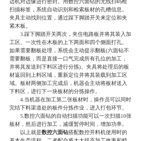
边机对边缘进行密封。用数控六面钻的无线扫码枪
扫描标签，系统自动识别和检索板材的孔槽信息。
夹具主动找到位置，通过踩下脚踏开关来定位和夹
紧木板。
3.踩下脚踏开关两次，夹住电路板并将其装入加
工区。一次性在木板的上下两面和四个侧面打孔。
如果需要翻板处理，系统会主动提示翻板(六面钻不
需要翻板，而是直接一口气完成所有孔位的加工，
并将其发送到下料区进行分拣)。夹具将处理后的板
材返回到上料区域，重新定位并将其装载到加工区
域。板材两侧加工完成后，机器会主动将板材送入
下料区，进行下一块板材的分拣操作。
4.当机器在加工第二张板材时，操作员可以同时
完结下料渠道处的板件分拣作业，进入打包环节。
5.数控六面钻的自动扫描功能可以一次扫描10张
板材，然后进行加工，减缓暂停时间，增加功率。
以上就是
数控六面钻
搭配数控开料机使用时的
基本生产流程，二者配合将大大提高加工效率和精