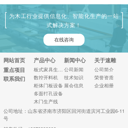
槽。加工过程中一次
动化高的特点，可以
装夹和定位，无需翻
大大提高板材打孔的
为木工行业提供信息化、智能化生产的一站
板，自动送至加工
效率和质量。以下是
式解决方案！
区。加工后自动出
关于数控六面钻的使
料，人工分拣，工作
用相关技巧。 一、了
在线咨询
效率高，与传统的侧
解设备 在使用数控六
孔机生产线相比，六
面钻之前需要了解它
面钻具有很大的优
的结构、适用范围、
网站首页
产品中心
新闻中心
关于速雕
势。从加工效率对比
技术规格等基本信
重点项目
板式家具生产线
公司新闻
公司简介
来看，带侧孔机的开
息。此外，还要了解
数控开料机
技术知识
荣誉资质
联系我们
料机平均每天8小时可
设备的安全使用规
柜体门板设备
展会信息
企业相册
以加工60块左右的板
定，保证操作过程的
多面打孔设备
材，五面钻/六面...
安全稳定。...
木门生产线
公司地址：山东省济南市济阳区回河街道滨河工业园6-11
号