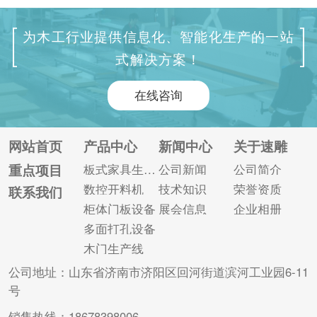
中对其四个边进行锯
么它有哪些设备呢？
切，使木料符合尺寸
接下来由山东速雕来
为木工行业提供信息化、智能化生产的一站
要求。同时可以钻削
给大家简单介绍一下
式解决方案！
两面喷漆工艺孔，加
其相关内容。
工精度高，效率快。
在线咨询
另外木门四边锯还可
与生产优化软件对
接，实现自动扫码。
网站首页
产品中心
新闻中心
关于速雕
通过式输送带输送，
重点项目
板式家具生产线
公司新闻
公司简介
完成无人流水线作
数控开料机
技术知识
荣誉资质
联系我们
业，有效提升生产效
柜体门板设备
展会信息
企业相册
率。 对于购买全自动
多面打孔设备
木门四边锯的...
木门生产线
公司地址：山东省济南市济阳区回河街道滨河工业园6-11
号
销售热线：18678398006