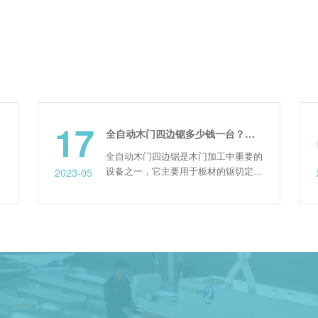
7
03
全自动木门四边锯多少钱一台？（全自动木门四边锯价格）
全自动木门四边锯是木门加工中重要的
数控六面
设备之一，它主要用于板材的锯切定
化、智能
5
2023-01
尺，使其符合尺寸要求，加之四边锯智
厂家比较
能化程度更高，能够帮助木门厂家提高
侧孔机，
核心竞争力，所以其应用也愈加广泛。
件正反面
那么，全自动木门四边锯一般多少钱一
加工精度
台呢? 一、全自动木门四边锯的价格
具有双面
现在木门四边锯的市场价在19万左右。
能，更适
该数据也只是一个参考值，...
通常在板