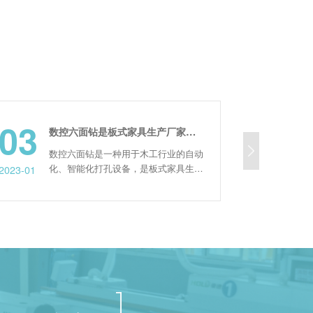
02
数控六面钻是板式家具生产厂家比较实用的设备之一
钻是一种用于木工行业的自动
木工数控六面钻主要用
化打孔设备，是板式家具生产
下料后的板件，对其进
2022-12
实用的设备之一。相较于激光
开槽等操作，是家具加
六面钻一次定位可以完成加工
设备。那么六面钻有哪
和四个侧面所有孔位的加工，
市场价是多少? 木工数控六面钻的特
和效率更高。另外数控六面钻
点： 1、加工速度快
同时开槽、倒角异型加工等功
次完成加工件正反面和
合于定制板式家具的加工。
位的加工，中间无需人
式家具生产加工过程...
导入加工数据后，扫码完