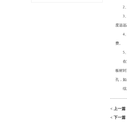
2、效
3、准
度远远
4、适
费。
5、技
在实际
板材封
孔，如
综上
上一篇
<
下一篇
<