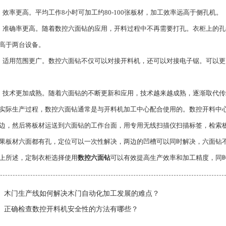
率更高。平均工作8小时可加工约80-100张板材，加工效率远高于侧孔机。
确率更高。随着数控六面钻的应用，开料过程中不再需要打孔。衣柜上的孔
高于两台设备。
用范围更广。数控六面钻不仅可以对接开料机，还可以对接电子锯。可以更
术更加成熟。随着六面钻的不断更新和应用，技术越来越成熟，逐渐取代传
生产过程，数控六面钻通常是与开料机加工中心配合使用的。数控开料中心
边，然后将板材运送到六面钻的工作台面，用专用无线扫描仪扫描标签，检索
果板材六面都有孔，定位可以一次性解决，两边的凹槽可以同时解决，六面钻
所述，定制衣柜选择使用
数控六面钻
可以有效提高生产效率和加工精度，同
木门生产线如何解决木门自动化加工发展的难点？
正确检查数控开料机安全性的方法有哪些？