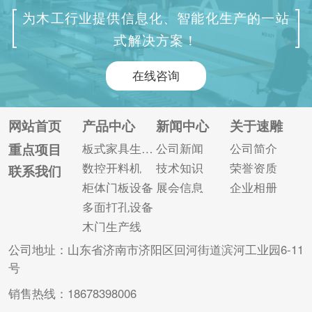
满足此要求的设备是
要求，同时可以钻削
为木工行业提供信息化、智能化生产的一站
数控六面钻。 数控六
两面工艺孔，操作简
式解决方案！
面钻主要用于板式家
便，效率高，是广大
具切割下料后的板件
木门厂家尝试机器替
在线咨询
进行多面打孔以及开
代人工及智能生产的
槽的设备，可以一次
入门级产品配置，而
完成加工件正反面和
且四边锯支持根据不
网站首页
产品中心
新闻中心
关于速雕
四个侧面所有孔位的
同企业的加工类型进
重点项目
板式家具生产线
公司新闻
公司简介
加工，具有双面同时
行定制，旨在解决木
数控开料机
技术知识
荣誉资质
联系我们
开槽、倒角异型加工
门的裁切问题，满足
柜体门板设备
展会信息
企业相册
等功能。通过式六面
不同加工需求。 木门
多面打孔设备
钻还可以...
四边锯的...
木门生产线
公司地址：山东省济南市济阳区回河街道滨河工业园6-11
号
销售热线：18678398006