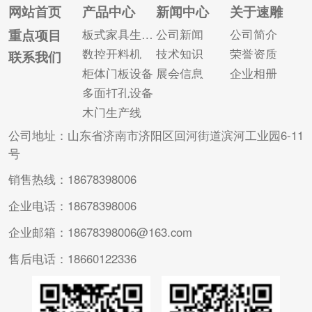
接，实现自动扫码。
网站首页
产品中心
新闻中心
关于速雕
通过式输送带输送，
重点项目
板式家具生产线
公司新闻
公司简介
完成无人流水线作
数控开料机
技术知识
荣誉资质
联系我们
业，有效提升生产效
柜体门板设备
展会信息
企业相册
率。 对于购买全自动
多面打孔设备
木门四边锯的...
木门生产线
公司地址：山东省济南市济阳区回河街道滨河工业园6-11
号
销售热线：18678398006
企业电话：18678398006
企业邮箱：18678398006@163.com
售后电话：18660122336