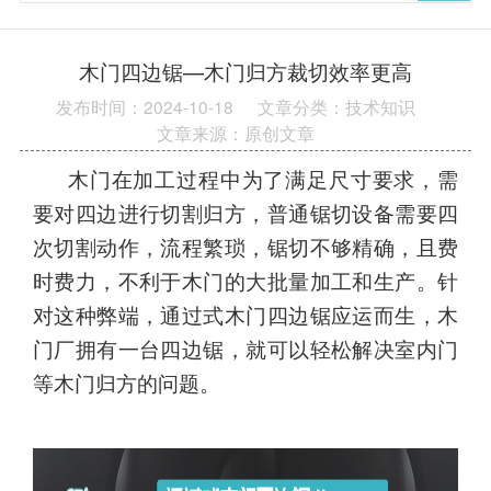
木门四边锯—木门归方裁切效率更高
发布时间：2024-10-18
文章分类：技术知识
文章来源：原创文章
木门在加工
过程中
为了满足尺寸要求，需
要对四边
进行
切割归方
，
普通锯切设备需要
四
次切割动作，流程繁琐，
锯切不够精确，
且费
时费力，不利于木门的大批量加工和
生产
。
针
对这种弊端，通过式木门四边锯应运而生，木
门厂拥有一台四边锯，就可以轻松解决室内门
等木门归方的问题。