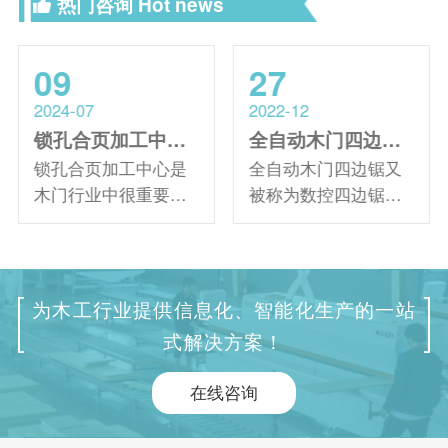
热门咨询
Hot news
09
27
2024-07
2022-12
锁孔合页加工中心在木门行业中可以带来哪些优势
全自动木门四边锯多少钱？（数控四边锯价格）
锁孔合页加工中心是
全自动木门四边锯又
木门行业中很重要的
被称为数控四边锯、
设备，它的出现为木
门框四边锯等，它主
门制造企业的发展提
要用于木门加工过程
升了很高的效率，并
中对其四个边进行锯
且已经得到了广大群
切，使木料符合尺寸
为木工行业提供信息化、智能化生产的一站
众的青睐，那它可以
要求。同时可以钻削
式解决方案！
带来哪些优势呢？下
两面喷漆工艺孔，加
面由我们的工作人员
工精度高，效率快。
在线咨询
来给大家简单介绍一
另外木门四边锯还可
下。
与生产优化软件对