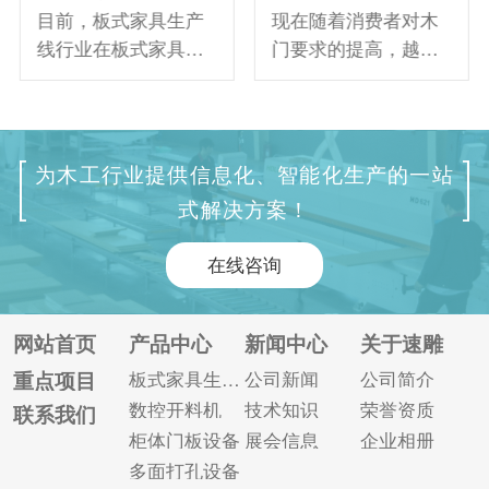
目前，板式家具生产
现在随着消费者对木
线行业在板式家具生
门要求的提高，越来
产行业发展迅速，越
越多的木门厂家选择
来越多的数控家具生
使用智能化的木门设
产线厂家如雨后春笋
备。对于此类机器，
般涌现。随着竞争的
需要定期的维护保养
为木工行业提供信息化、智能化生产的一站
日益激烈，许多生产
以延长其使用寿命，
式解决方案！
厂家都在提高数控设
其中，更换和添加润
备的质量。但是仍然
滑油是重要的保养环
在线咨询
有很多小作坊打着进
节之一，但容易出现
口产品的旗号瞎说，
一些误区，需要了解
但是大多数消费者很
以便后期及时避免。
网站首页
产品中心
新闻中心
关于速雕
容易被欺骗，那么接
木门设备更换添加润
重点项目
板式家具生产线
公司新闻
公司简介
下来!我们将一起深入
滑油常见的误区： 误
数控开料机
技术知识
荣誉资质
联系我们
了解一下数控设备市
区一：添加设备润滑
柜体门板设备
展会信息
企业相册
场存在哪些内幕!我们
油等于加油 润滑并不
多面打孔设备
一定要擦...
是这...