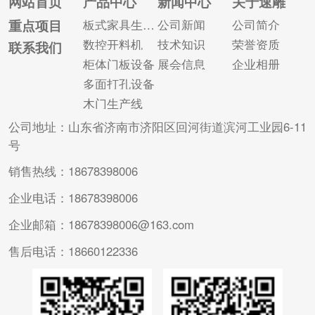
网站首页
产品中心
新闻中心
关于速雕
低、加工精度低、产
检查。 在设备选型研
重点项目
板式家具生产线
公司新闻
公司简介
品质量差、劳动强度
究中，除了设备的可
数控开料机
技术知识
荣誉资质
联系我们
高、材料浪费、安全
用度参数外，其可修
柜体门板设备
展会信息
企业相册
性差等问题。 2、资
参数还应包括：设备
多面打孔设备
本规...
的先进、可靠、...
木门生产线
公司地址：山东省济南市济阳区回河街道滨河工业园6-11
号
销售热线：18678398006
企业电话：18678398006
企业邮箱：18678398006@163.com
售后电话：18660122336