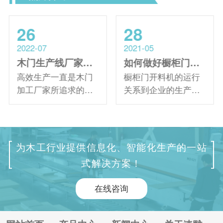
26
28
2022-07
2021-05
木门生产线厂家分析当下木门加工中出现的问题以及解决措施
如何做好橱柜门开料机预防性维护工作？
高效生产一直是木门
橱柜门开料机的运行
加工厂家所追求的生
关系到企业的生产质
产目标。然而，由于
量以及效率，因此一
对木门生产线缺乏客
定要做好预防性维
观认识，阻碍了我国
护，所谓预防性维
木门自动化加工制造
护，是指在故障发生
为木工行业提供信息化、智能化生产的一站
的前进过程。 当前木
之前，要注意消除可
式解决方案！
门加工中存在的问
能导致设备故障、故
题： 1、效率低、精
障后难以解决的因
在线咨询
度差 由于木门材料种
素。一般来说应该包
类繁多，结构和形状
括：设备选型、设备
复杂，存在生产效率
正确使用、运行中的