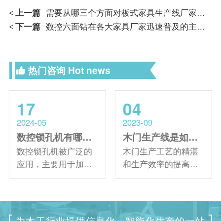
上一篇
需要从哪三个方面对板式家具生产线厂家进行考察
<
下一篇
数控六面钻在各大家具厂家迅速普及的主要原因
<
热门咨询
Hot news
17
04
2024-05
2023-09
数控锁孔机有哪些性能特点
木门生产线是如何做到精度高、速度快的？
数控锁孔机被广泛的
木门生产工艺的精湛
应用，主要用于加工
和生产效率的提高与
木质门、门框、门
生产设备直接相关，
锁、门锁台阶、合页
而木门生产线的选择
孔、工艺孔一次性完
是木门制造的关键。
成。那么它有哪些性
木门生产线是一条加
为木工行业提供信息化、智能化生产的一站