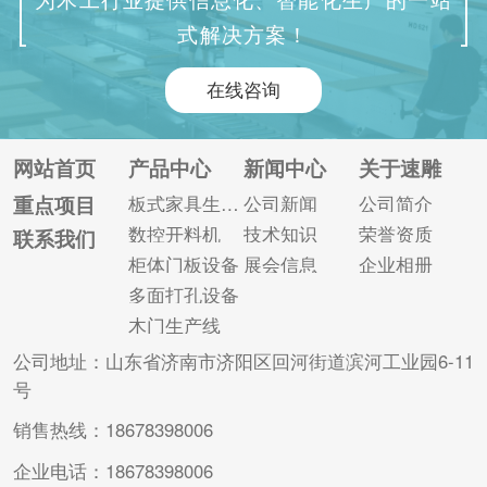
能特点呢？接下来由
工效率高、人工成本
式解决方案！
我们的工作人员来给
低的柔性木门生产
大家简单介绍一下其
线。木门的加工从进
在线咨询
相关内容。
料开始就完全自动
化。两班倒每天可生
产680扇平板门，只需
网站首页
产品中心
新闻中心
关于速雕
要两名操作人员，节
重点项目
板式家具生产线
公司新闻
公司简介
省能耗的同时减少占
数控开料机
技术知识
荣誉资质
联系我们
地面积，可以将木门
柜体门板设备
展会信息
企业相册
对角线精度控制在
多面打孔设备
0.5mm...
木门生产线
公司地址：山东省济南市济阳区回河街道滨河工业园6-11
号
销售热线：18678398006
企业电话：18678398006