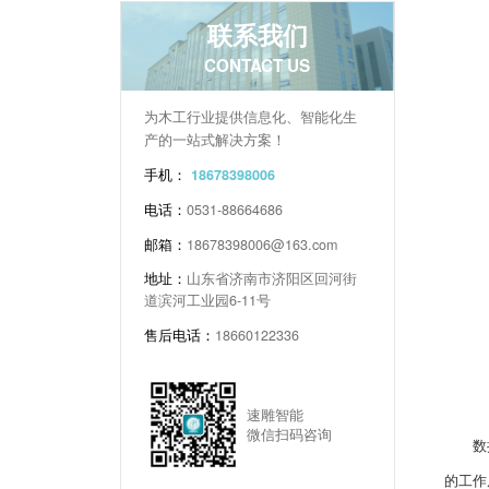
联系我们
CONTACT US
为木工行业提供信息化、智能化生
产的一站式解决方案！
手机：
18678398006
电话：
0531-88664686
邮箱：
18678398006@163.com
地址：
山东省济南市济阳区回河街
道滨河工业园6-11号
售后电话：
18660122336
速雕智能
微信扫码咨询
数控六
的工作