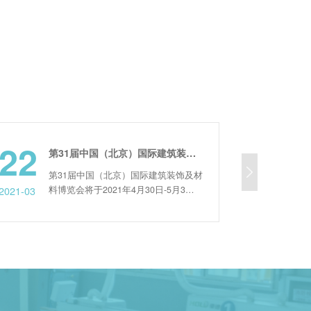
19
第31届中国（北京）国际建筑装饰及材料博览会
第31届中国（北京）国际建筑装饰及材
数控六面钻
料博览会将于2021年4月30日-5月3日
有精度高、
2023-06
在北京▪中国国际展览中心（顺义新
点，在市场
馆）举办。 此次展会，速雕将展出自
主要用于板
动贴标机开料机一拖二连线、全自动直
高精度定位
线封边机、数控六面钻等系列产品，设
要掌握专业
备性能升级，实现家具单元化智能生
数控六面钻
产！ ▪参展信息▪ 时间：2021...
备：在操作
行必要的检