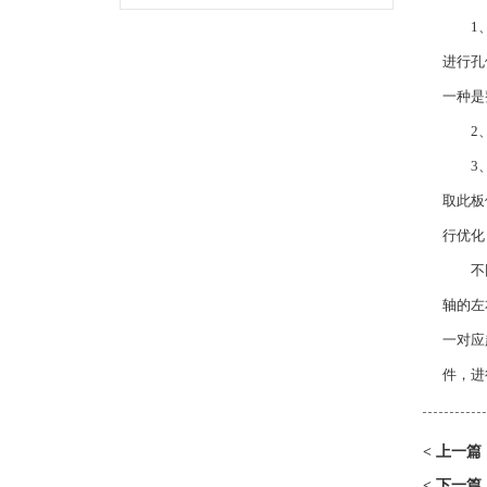
1、在
进行孔
一种是
2、将
3、将
取此板
行优化
不
轴的左
一对应
件，进
上一篇
<
下一篇
<