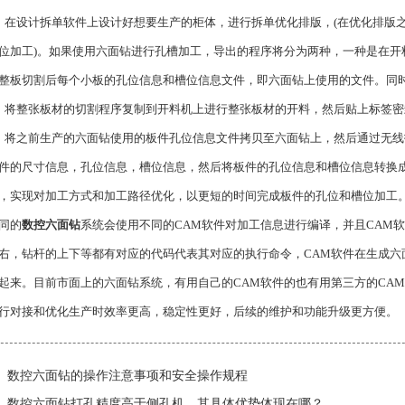
设计拆单软件上设计好想要生产的柜体，进行拆单优化排版，(在优化排版之
位加工)。如果使用六面钻进行孔槽加工，导出的程序将分为两种，一种是在开
整板切割后每个小板的孔位信息和槽位信息文件，即六面钻上使用的文件。同
整张板材的切割程序复制到开料机上进行整张板材的开料，然后贴上标签密
之前生产的六面钻使用的板件孔位信息文件拷贝至六面钻上，然后通过无线扫
件的尺寸信息，孔位信息，槽位信息，然后将板件的孔位信息和槽位信息转换成
，实现对加工方式和加工路径优化，以更短的时间完成板件的孔位和槽位加工
同的
数控六面钻
系统会使用不同的CAM软件对加工信息进行编译，并且CAM
右，钻杆的上下等都有对应的代码代表其对应的执行命令，CAM软件在生成六
起来。目前市面上的六面钻系统，有用自己的CAM软件的也有用第三方的CA
行对接和优化生产时效率更高，稳定性更好，后续的维护和功能升级更方便。
数控六面钻的操作注意事项和安全操作规程
数控六面钻打孔精度高于侧孔机，其具体优势体现在哪？