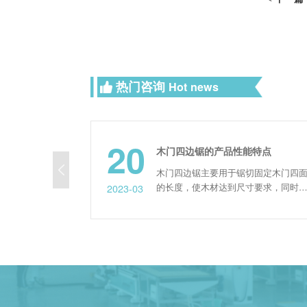
热门咨询
Hot news
20
柜门开料机厂家教你如何快速解决错位问题！
木门四边锯的产品性能特点
料机
木门四边锯主要用于锯切固定木门四面
到错
的长度，使木材达到尺寸要求，同时可
2023-03
限
以钻削两面喷漆工艺孔等，加工精度
避
高，效率高，是木门厂家不可缺少的自
过正
动化数控设备。 木门四边锯设备性能
特点： 1、通过式，可对接连线 两条
家咨
自动升降传送皮带，变频控制，可控制
后人
传送方向，前出、后出均可设置，方便
.
对接半自动、全自动连线，也...