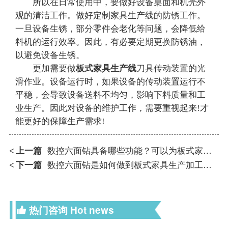
所以在日常使用中，要做好设备桌面和机壳外
观的清洁工作。做好定制家具生产线的防锈工作。
一旦设备生锈，部分零件会老化等问题，会降低给
料机的运行效率。因此，有必要定期更换防锈油，
以避免设备生锈。
更加需要做
板式家具生产线
刀具传动装置的光
滑作业。设备运行时，如果设备的传动装置运行不
平稳，会导致设备送料不均匀，影响下料质量和工
业生产。因此对设备的维护工作，需要重视起来!才
能更好的保障生产需求!
上一篇
数控六面钻具备哪些功能？可以为板式家具加工带来哪些优势
<
下一篇
数控六面钻是如何做到板式家具生产加工翻倍
<
热门咨询
Hot news