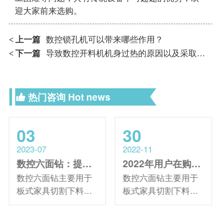
迎大家前来选购。
上一篇
数控锁孔机可以带来哪些作用？
<
下一篇
导致数控开料机机身过热的原因以及采取措施是什么
<
热门咨询
Hot news
03
30
2023-07
2022-11
数控六面钻：提高打孔精度和产品质量
2022年用户在购买数控六面钻时比较关心的问题汇总
数控六面钻主要用于
数控六面钻主要用于
板式家具切割下料后
板式家具切割下料后
的板件，对其进行多
的板件，对其进行多
面打孔以及开槽等操
面打孔以及开槽操