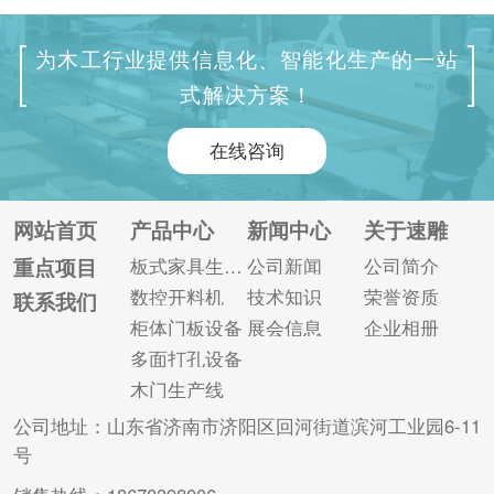
作，可以一次完成加
作，可以一次完成加
工件正反面和四个侧
工件正反面和四个侧
为木工行业提供信息化、智能化生产的一站
面所有孔位的加工，
面所有孔位的加工，
式解决方案！
具有双面同时开槽、
具有双面同时开槽、
倒角异型加工等功
倒角异型加工等功
在线咨询
能。就目前而言，数
能。同时数控六面钻
控六面钻是解决孔位
凭借其加工效率和精
精度问题的重要设
度高等优势，成为家
网站首页
产品中心
新闻中心
关于速雕
备，还可以有效地提
具厂家热门的打孔设
重点项目
板式家具生产线
公司新闻
公司简介
高产品质量。 一、数
备。 家具厂家在购买
数控开料机
技术知识
荣誉资质
联系我们
控六面钻可以保证孔
数控六面钻初期对设
柜体门板设备
展会信息
企业相册
位的准确性。传统的
备了解不足够，会比
多面打孔设备
手动打孔方式...
较关心设备的...
木门生产线
公司地址：山东省济南市济阳区回河街道滨河工业园6-11
号