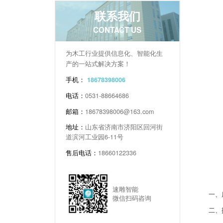
联系我们
CONTACT US
为木工行业提供信息化、智能化生
产的一站式解决方案！
手机：
18678398006
电话：
0531-88664686
邮箱：
18678398006@163.com
地址：
山东省济南市济阳区回河街
道滨河工业园6-11号
售后电话：
18660122336
速雕智能
一、质
微信扫码咨询
二、操