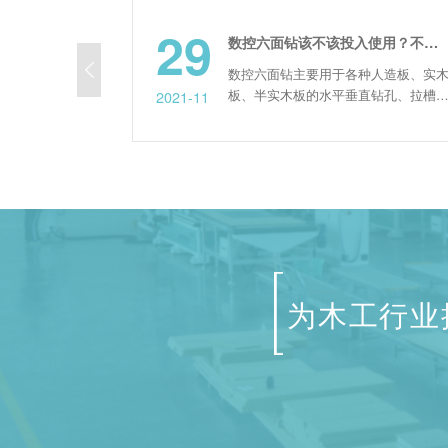
29
造成数控六面钻打孔过程中爆边的主要因素
数控六面钻该不该投入使用？不妨看完功能分析再决定
程，有时
数控六面钻主要用于各种人造板、实木
爆边。这
板、半实木板的水平垂直钻孔、拉槽的
2021-11
有倒锥，
加工应用。它是一种操作简单、钻孔速
，钻头小
度快、配合小主轴开槽，适用于加工各
原因都会
式组合柜体板式家具。其生产具备哪些
解决办法
优势呢?接下来!将为大家详细总结! 六
卸板式家
面钻主要用于定制板式家具行业的打孔
纸要求。
和滑槽。定制衣柜每天可加工300-340
平方米，橱柜可加...
为木工行业