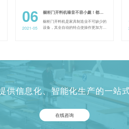
06
2
橱柜门开料机噪音不容小觑！都反应了哪些问题？
橱柜门开料机是家具制造业不可缺少的
设备，其全自动的特点使操作更加方便
2021-05
2021
快捷，赢得了许多消费者的青睐。但
是，在设备使用过程中可能会产生过大
的噪音。那么这些噪音的出现是什么原
因呢?想要了解的朋友，请看完一下内
容! 数控开料设备的主轴作为附件，利
用率非常高，但也是故障较多的附件之
一。主轴长时间高负荷工作。...
提供信息化、智能化生产的一站
在线咨询