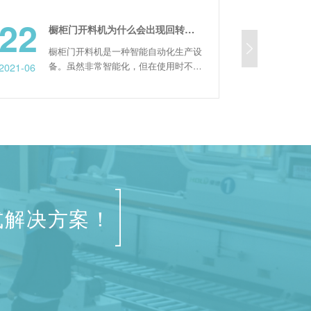
2
16
橱柜门开料机为什么会出现回转误差，具体因素是什么？
橱柜门开料机是一种智能自动化生产设
木门四
备。虽然非常智能化，但在使用时不可
的设备
-06
2023-02
避免地会出现一些误差，如回转误差，
定尺，
因为开料机的主轴部件在制造、装配和
以钻削
使用中会受到许多因素的影响，这些因
的消费
素会影响主轴在空间位置上的旋转轴，
边锯的实
从而发生变化，导致轴旋转，形成回转
木门四
误差，为了让大家更好的了解开料机回
连线，
转误差产生的原因，接下来就是...
传送皮
式解决方案！