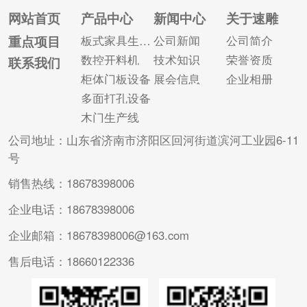
了解一下吧! 开料机拆
足要求后才能生产。
网站首页
产品中心
新闻中心
关于速雕
单软件： 智能拆单软
定制家具软件还可以
重点项目
板式家具生产线
公司新闻
公司简介
件是一款高度模块化
对规划好的橱柜进行
数控开料机
技术知识
荣誉资质
联系我们
的集成软件，专门为
拆分，然后优化布
柜体门板设备
展会信息
企业相册
橱柜衣柜制造企业设
局，从而进行布局，
多面打孔设备
计，...
节材切料，...
木门生产线
公司地址：山东省济南市济阳区回河街道滨河工业园6-11
号
销售热线：18678398006
企业电话：18678398006
企业邮箱：18678398006@163.com
售后电话：18660122336