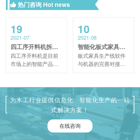
热门咨询
Hot news
19
10
2021-07
2021-08
四工序开料机拆单软件的优势及特点！还不快快了解！
智能化板式家具生产线如何规划生产流程
四工序开料机是目前
板式家具生产线软件
市场上的智能产品。
与机器的完善对接，
搭配上拆单软件可以
可以完成全屋定制橱
自动设计生产衣柜、
柜的制作。定制家具
橱柜等板式家具，让
软件可以完成客户想
家具生产更加顺畅。
要的各种橱柜衣柜模
为木工行业提供信息化、智能化生产的一站
大家对开料机拆单软
型的在线规划，客户
式解决方案！
件的优点和特点了解
可以通过三维视图的
多少?想要了解的朋
方式直观的知道自己
在线咨询
友，接下来，跟随开
想要的橱柜是否符合
料机厂家一起深入的
自己的要求。客户满