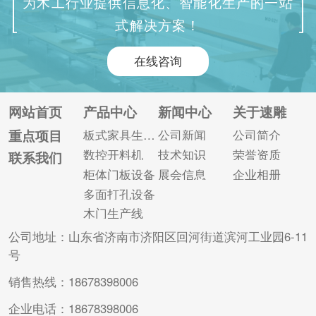
为木工行业提供信息化、智能化生产的一站
的角度谈了如何选择
麻烦。那么，应该如
式解决方案！
合适的板式家具生产
何解决这个问题呢?
线厂家。 1、明确的
一、毛刺的成因 板材
在线咨询
是厂家特性。 作为买
边缘的毛刺通常是由
家，我们首先要搞清
木工开料机加工过程
楚卖家是厂家还是代
中刀具与板材之间的
网站首页
产品中心
新闻中心
关于速雕
理商。速雕智能数控
碰撞引起的，主要有
重点项目
板式家具生产线
公司新闻
公司简介
车床方面有成熟的研
以下原因： 加工速度
数控开料机
技术知识
荣誉资质
联系我们
发和生产经验，既能
太快，导致刀具无法
柜体门板设备
展会信息
企业相册
保证设备质量，又有
及时去除切屑; 刀具
多面打孔设备
很大的...
磨...
木门生产线
公司地址：山东省济南市济阳区回河街道滨河工业园6-11
号
销售热线：18678398006
企业电话：18678398006