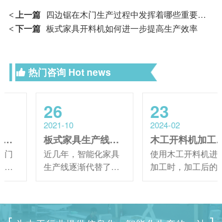
上一篇
四边锯在木门生产过程中发挥着哪些重要的作用
<
下一篇
板式家具开料机如何进一步提高生产效率
<
热门咨询
Hot news
26
23
2021-10
2024-02
板式家具生产线厂家如何选择？掌握以下四点！
木工开料机加工板材边缘出现毛刺怎么解决？
近几年，智能化家具
使用木工开料机进行
生产线逐渐代替了传
加工时，加工后的板
统的生产模式，之前
材边缘偶尔会出现毛
大家都提到如何选择
刺，不仅影响产品的
定制家具生产线。这
美观性，还可能给后
次大家都从选择厂家
续的加工和使用带来