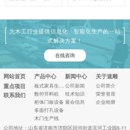
用于板式家具、实木
业一直在崛起，家具
家具、金属材料等场
加工技术逐步提高。
所。因为非常智能实
每个家具加工厂的产
用，很多厂家都会选
值都在增加，对设备
为木工行业提供信息化、智能化生产的一站
择这款生产线来增加
的要求也越来越高。
式解决方案！
产量。然而，市场上
具有更高加工精度和
有很多生产线生产厂
更高产值的数控六面
在线咨询
家。为了区分产品的
钻已成为大多数家具
质量，我们在选择生
厂的不二选择。 六面
产线时需要仔细检查
钻主要是一种用于钻
网站首页
产品中心
新闻中心
关于速雕
设备配置。因为不同
孔的数控设备。前端
重点项目
板式家具生产线
公司新闻
公司简介
厂家选择的配置不
连接数控开料机进行
数控开料机
技术知识
荣誉资质
联系我们
同，所以我们在选择
开料，不仅生产效率
柜体门板设备
展会信息
企业相册
的时候一定要仔细考
高，而且加工精度
多面打孔设备
察。 接下来...
高。同时节省...
木门生产线
公司地址：山东省济南市济阳区回河街道滨河工业园6-11