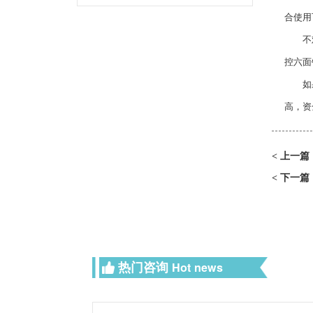
合使用
不难看
控六面
如果厂
高，资
上一篇
<
下一篇
<
热门咨询
Hot news