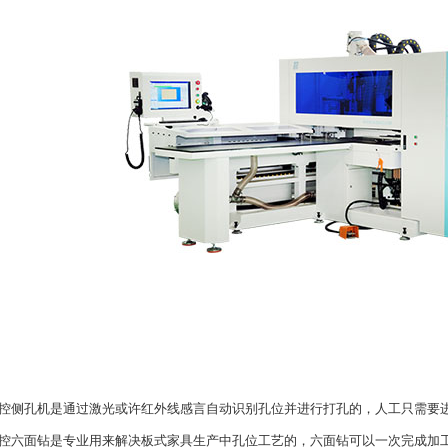
孔机是通过激光或许红外线感言自动识别孔位并进行打孔的，人工只需要
面钻是专业用来解决板式家具生产中孔位工艺的，六面钻可以一次完成加工