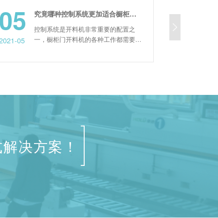
5
19
究竟哪种控制系统更加适合橱柜门开料机？
控制系统是开料机非常重要的配置之
板式家具
一，橱柜门开料机的各种工作都需要由
可少的一
5
2021-05
控制系统发出指令，相当于开料机的大
性，让作
脑”。平时在选购开料机时一些客户会
开料机设
很纠结选哪种控制系统，究竟哪种控制
欢。然而
系统比较好用呢? 市场上常用的几款开
现噪声过
料机控制系统有：新代、宝元、维宏、
深入解读一
山龙等几种。新代、宝元是台湾的，维
的主轴作
宏、山龙是国内...
是故障较
式解决方案！