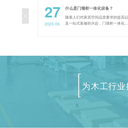
27
四工序开料机两大功能以及十大应用优势
什么是门墙柜一体化设备？
，可以
随着人们对家居空间品质要求的提高以
其主要
及一站式装修的兴起，门墙柜一体化已
2023-06
、操作
经成为大势所趋。它具体是指集木门、
也很容
墙板、定制柜为一体的整体解决方案。
产。
同时也就要求相应地生产设备比以往具
头可以
有更强的整合能力，所以门墙柜一体化
雕刻，
设备应运而生。 门墙柜一体化设备是
头旋转
指在同一台机器上完成几乎所有对门
.
扇、门套的加工工序，减少了不...
为木工行业