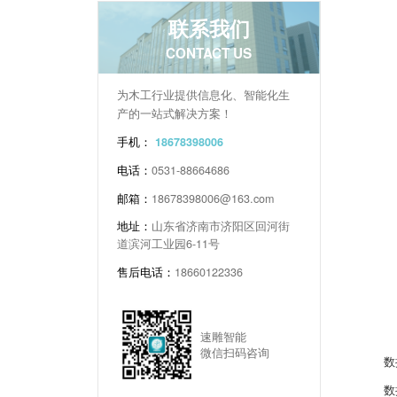
联系我们
CONTACT US
为木工行业提供信息化、智能化生
产的一站式解决方案！
手机：
18678398006
电话：
0531-88664686
邮箱：
18678398006@163.com
地址：
山东省济南市济阳区回河街
道滨河工业园6-11号
售后电话：
18660122336
速雕智能
微信扫码咨询
数控侧
数控六