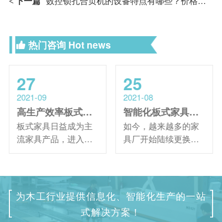
下一篇
数控锁孔合页机的设备特点有哪些？价格是多少？
<
热门咨询
Hot news
27
25
2021-09
2021-08
高生产效率板式家具生产线由哪些设备组成
智能化板式家具生产线为衣柜家具企业带来哪些优势
板式家具日益成为主
如今，越来越多的家
流家具产品，进入人
具厂开始陆续更换生
们的生活。板式家具
产设备，许多家具厂
定制作为个性化装饰
开始配置高智能、高
的代表，也受到了家
质量的板式家具生产
具制造业的青睐。板
线。那么大家知道加
为木工行业提供信息化、智能化生产的一站
式家具生产线作为板
工衣柜方面选择智能
式解决方案！
式家具生产主要设
化家具生产线具备哪