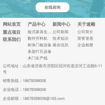
备，更是受到了各大
些优势吗?你对此了解
在线咨询
家具生产厂家的专注!
多少? 一、自动化程
家具生产线是板式家
度高。 智能开料机取
具生产的先进设备，
代传统的人工操作，
网站首页
产品中心
新闻中心
关于速雕
可根据不同的生产加
实现自动上下料。整
重点项目
板式家具生产线
公司新闻
公司简介
工要求生产各种定制
个过程中，只需要一
数控开料机
技术知识
荣誉资质
联系我们
家具。一条完整的板
个工人做一些必要的
柜体门板设备
展会信息
企业相册
式家具生产线分为不
翻板工作，大大提高
多面打孔设备
同的设备...
了加...
木门生产线
公司地址：山东省济南市济阳区回河街道滨河工业园6-11
号
销售热线：18678398006
企业电话：18678398006
企业邮箱：18678398006@163.com