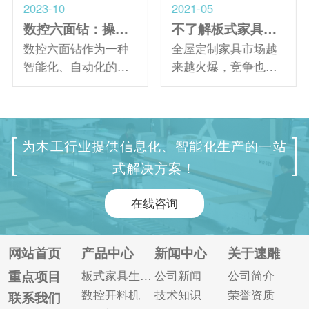
2023-10
2021-05
数控六面钻：操作简单、加工精度高
不了解板式家具生产线？不放进来看一看！
数控六面钻作为一种
全屋定制家具市场越
智能化、自动化的打
来越火爆，竞争也越
孔设备，其加工速度
来越大。提高生产效
非常快，加工效率远
率、提高产品质量、
超激光侧孔机。同时
降低生产成本是家具
相较于传统的打孔设
制造企业提高竞争力
为木工行业提供信息化、智能化生产的一站
备，它在操作方面更
的关键。但单台机器
式解决方案！
为简单，加工精度也
分开加工的生产模
更高。 数控六面钻整
式，越来越满足不了
在线咨询
体操作简单。只需将
一些大型企业的生产
设定好的参数输入机
需求，因此有一些企
器，整个运行过程由
业开始选择板式家具
网站首页
产品中心
新闻中心
关于速雕
电脑系统控制，一键
生产线。 家具生产线
重点项目
板式家具生产线
公司新闻
公司简介
启动，就可以实现板
一般就是开料设备、
数控开料机
技术知识
荣誉资质
联系我们
材的打孔操作，同时
打孔设备、封边机搭