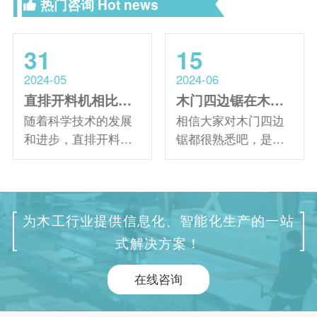
热门咨询
Hot news
31
15
2024-05
2024-06
直排开料机相比传统设备的优势是什么
木门四边锯在木门加工过程中有哪些优势
随着科学技术的发展
相信大家对木门四边
和进步，直排开料机
锯都很熟悉吧，是一
也在升级，比传统设
种进行木门的高科技
备进步了很多，现在
全自动木门加工设
被广泛的应用，那么
备，主要适用于室内
它相比传统设备有哪
门四边锯切及定尺，
为木工行业提供信息化、智能化生产的一站
些优势呢？接下来由
使木料符合尺寸要
式解决方案！
速雕的工作人员来给
求，那么它给带来了
大家简单介绍一下其
哪些优势呢？下面由
在线咨询
相关内容。
我们的工作人员来给
大家简单介绍一下。