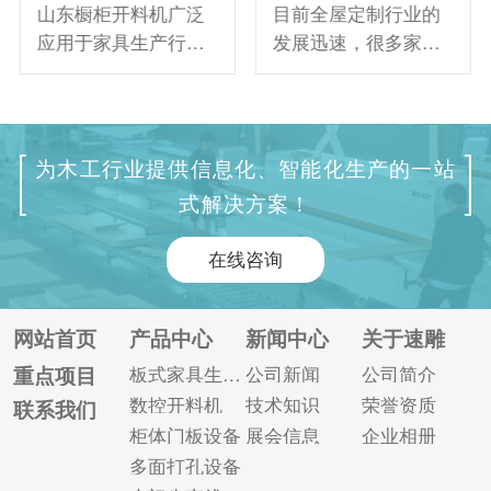
山东橱柜开料机广泛
目前全屋定制行业的
应用于家具生产行
发展迅速，很多家具
业。精湛的加工工艺
厂为了能够满足客户
和有效的加工速度是
定制以及大量订单需
让客户青睐的优势。
求，基本都开始配备
但作为数控设备，在
专业全自动数控开料
为木工行业提供信息化、智能化生产的一站
日常连续加工中难免
机。 数控开料机作为
式解决方案！
会出现一些机械问
板式家具生产线的核
题，这就要求操作人
心设备之一重要性不
在线咨询
员不仅仅需要熟悉设
言而喻。目前生产销
备特点，更加需要了
售数控开料机的厂家
解一些常见故障的维
也越来越多，尤其是
网站首页
产品中心
新闻中心
关于速雕
修和解决方法。 一、
山东济南，大大小小
重点项目
板式家具生产线
公司新闻
公司简介
主轴停止运转 原因：
的厂家多则上百家。
数控开料机
技术知识
荣誉资质
联系我们
1、线路短路或断开。
如此多的生产厂家给
柜体门板设备
展会信息
企业相册
2、变频器显示异常。
了客户多种选择之后
多面打孔设备
变频...
也带来了...